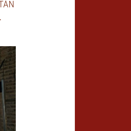
TÁN
.